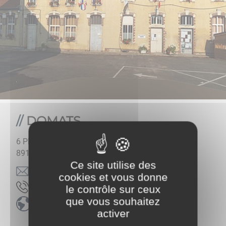
DOMATS
6 Place de l'Eglise
89150
DOMATS
Ce site utilise des
rf.oodanaw@stamodeiriam
cookies et vous donne
0913686830
le contrôle sur ceux
que vous souhaitez
Mairie de Domats sur Google Maps
activer