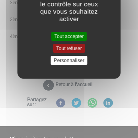
2ème prix :
Stéphane TOMACHOW
le contrôle sur ceux
que vous souhaitez
activer
3ème prix :
Christelle TOMACHOW
4ème prix :
Amandine et Stéphane VECCHIONE
Tout accepter
Tout refuser
Personnaliser
Retour à l'accueil
Partagez
sur :